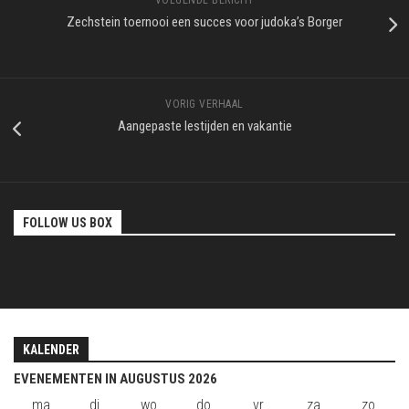
Zechstein toernooi een succes voor judoka’s Borger
VORIG VERHAAL
Aangepaste lestijden en vakantie
FOLLOW US BOX
KALENDER
EVENEMENTEN IN AUGUSTUS 2026
ma
maandag
di
dinsdag
wo
woensdag
do
donderdag
vr
vrijdag
za
zaterdag
zo
zond