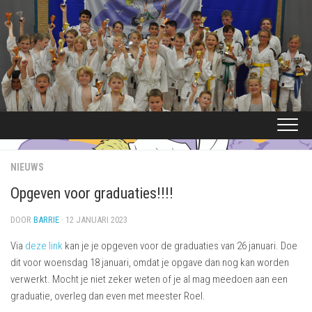
Ga
naar
de
inhoud
NIEUWS
Opgeven voor graduaties!!!!
DOOR
BARRIE
· 12 JANUARI 2023
Via
deze link
kan je je opgeven voor de graduaties van 26 januari. Doe
dit voor woensdag 18 januari, omdat je opgave dan nog kan worden
verwerkt. Mocht je niet zeker weten of je al mag meedoen aan een
graduatie, overleg dan even met meester Roel.