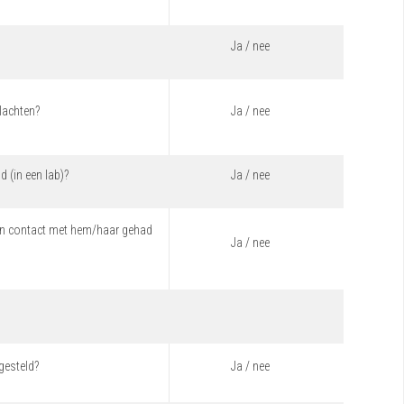
Ja / nee
lachten?
Ja / nee
 (in een lab)?
Ja / nee
gen contact met hem/haar gehad
Ja / nee
gesteld?
Ja / nee