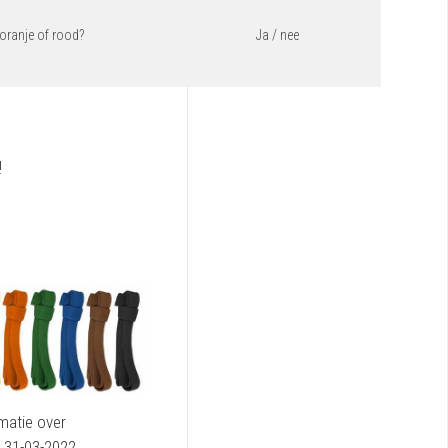
 oranje of rood?
Ja / nee
!
matie over
 31-03-2022