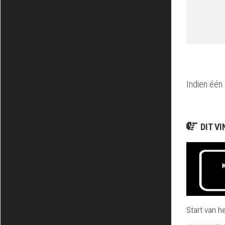
Indien één
DIT VI
Start van h