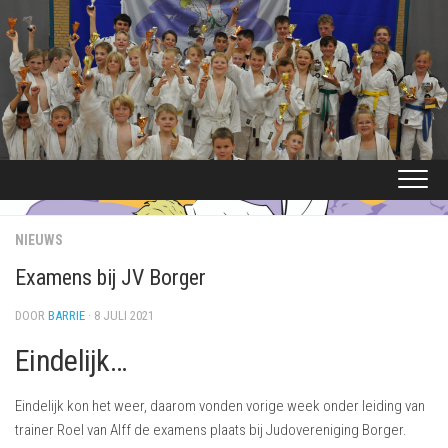
Ga
naar
de
inhoud
NIEUWS
Examens bij JV Borger
DOOR
BARRIE
· 8 JULI 2021
Eindelijk…
Eindelijk kon het weer, daarom vonden vorige week onder leiding van
trainer Roel van Alff de examens plaats bij Judovereniging Borger.