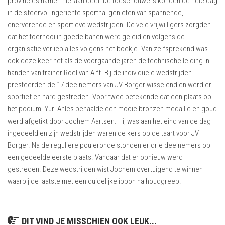
provincies namen hieraan deel. De toeschouwers konden de hele dag
in de sfeervol ingerichte sporthal genieten van spannende,
enerverende en sportieve wedstrijden. De vele vrijwilligers zorgden
dat het toernooi in goede banen werd geleid en volgens de
organisatie verliep alles volgens het boekje. Van zelfsprekend was
ook deze keer net als de voorgaande jaren de technische leiding in
handen van trainer Roel van Alff. Bij de individuele wedstrijden
presteerden de 17 deelnemers van JV Borger wisselend en werd er
sportief en hard gestreden. Voor twee betekende dat een plaats op
het podium. Yuri Ahles behaalde een mooie bronzen medaille en goud
werd afgetikt door Jochem Aartsen. Hij was aan het eind van de dag
ingedeeld en zijn wedstrijden waren de kers op de taart voor JV
Borger. Na de reguliere pouleronde stonden er drie deelnemers op
een gedeelde eerste plaats. Vandaar dat er opnieuw werd
gestreden. Deze wedstrijden wist Jochem overtuigend te winnen
waarbij de laatste met een duidelijke ippon na houdgreep.
DIT VIND JE MISSCHIEN OOK LEUK...