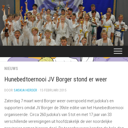
Ga
naar
de
inhoud
NIEUWS
Hunebedtoernooi JV Borger stond er weer
DOOR
SASKIA HERDER
· 15 FEBRUARI 2015
Zaterdag 7 maart werd Borger weer overspoeld met judoka’s en
supporters omdat JV Borger de 39ste editie van het Hunebedtoernooi
organiseerde. Circa 260 judoka’s van 5 tot en met 17 jaar van 33
verschillende verenigingen uit hoofdzakelijk de vier noordelijke