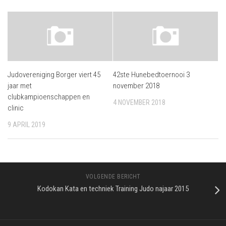
Judovereniging Borger viert 45
42ste Hunebedtoernooi 3
jaar met
november 2018
clubkampioenschappen en
4 NOVEMBER 2018
clinic
9 APRIL 2019
VOLGENDE BERICHT
Kodokan Kata en techniek Training Judo najaar 2015