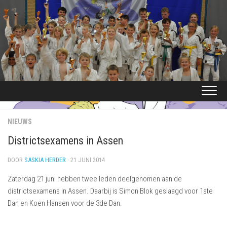
Ga
naar
de
inhoud
NIEUWS
Districtsexamens in Assen
DOOR
SASKIA HERDER
· 21 JUNI 2014
Zaterdag 21 juni hebben twee leden deelgenomen aan de
districtsexamens in Assen. Daarbij is Simon Blok geslaagd voor 1ste
Dan en Koen Hansen voor de 3de Dan.