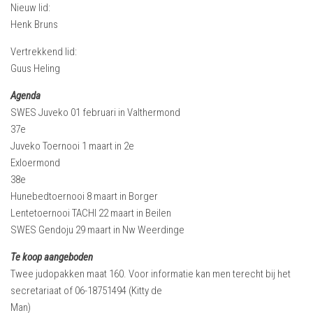
Nieuw lid:
Henk Bruns
Vertrekkend lid:
Guus Heling
Agenda
SWES Juveko 01 februari in Valthermond
37e
Juveko Toernooi 1 maart in 2e
Exloermond
38e
Hunebedtoernooi 8 maart in Borger
Lentetoernooi TACHI 22 maart in Beilen
SWES Gendoju 29 maart in Nw Weerdinge
Te koop aangeboden
Twee judopakken maat 160. Voor informatie kan men terecht bij het
secretariaat of 06-18751494 (Kitty de
Man)