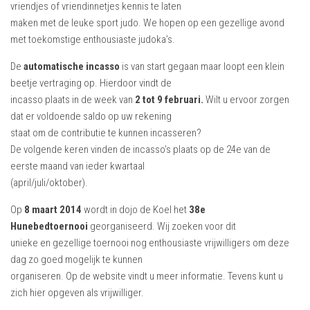
vriendjes of vriendinnetjes kennis te laten
maken met de leuke sport judo. We hopen op een gezellige avond
met toekomstige enthousiaste judoka’s.
De
automatische incasso
is van start gegaan maar loopt een klein
beetje vertraging op. Hierdoor vindt de
incasso plaats in de week van
2 tot 9 februari.
Wilt u ervoor zorgen
dat er voldoende saldo op uw rekening
staat om de contributie te kunnen incasseren?
De volgende keren vinden de incasso’s plaats op de 24e van de
eerste maand van ieder kwartaal
(april/juli/oktober).
Op
8 maart 2014
wordt in dojo de Koel het
38e
Hunebedtoernooi
georganiseerd. Wij zoeken voor dit
unieke en gezellige toernooi nog enthousiaste vrijwilligers om deze
dag zo goed mogelijk te kunnen
organiseren. Op de website vindt u meer informatie. Tevens kunt u
zich hier opgeven als vrijwilliger.