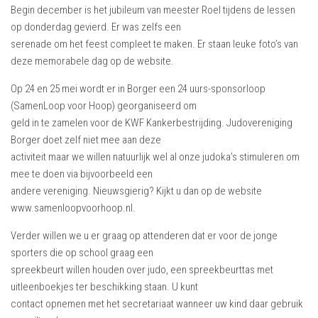
Begin december is het jubileum van meester Roel tijdens de lessen
op donderdag gevierd. Er was zelfs een
serenade om het feest compleet te maken. Er staan leuke foto’s van
deze memorabele dag op de website.
Op 24 en 25 mei wordt er in Borger een 24 uurs-sponsorloop
(SamenLoop voor Hoop) georganiseerd om
geld in te zamelen voor de KWF Kankerbestrijding. Judovereniging
Borger doet zelf niet mee aan deze
activiteit maar we willen natuurlijk wel al onze judoka’s stimuleren om
mee te doen via bijvoorbeeld een
andere vereniging. Nieuwsgierig? Kijkt u dan op de website
www.samenloopvoorhoop.nl.
Verder willen we u er graag op attenderen dat er voor de jonge
sporters die op school graag een
spreekbeurt willen houden over judo, een spreekbeurttas met
uitleenboekjes ter beschikking staan. U kunt
contact opnemen met het secretariaat wanneer uw kind daar gebruik