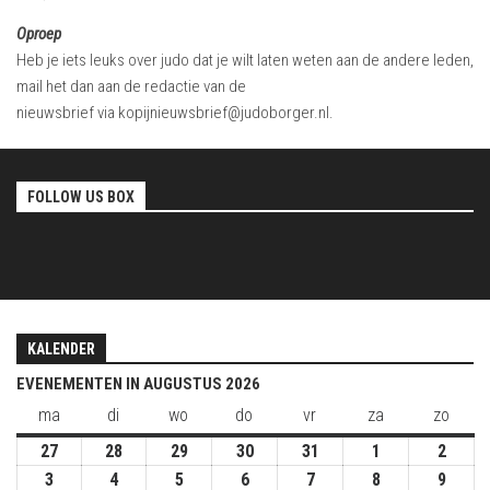
Oproep
Heb je iets leuks over judo dat je wilt laten weten aan de andere leden,
mail het dan aan de redactie van de
nieuwsbrief via kopijnieuwsbrief@judoborger.nl.
FOLLOW US BOX
KALENDER
EVENEMENTEN IN AUGUSTUS 2026
ma
maandag
di
dinsdag
wo
woensdag
do
donderdag
vr
vrijdag
za
zaterdag
zo
zond
27
27
28
28
29
29
30
30
31
31
1
1
2
2
juli
juli
juli
juli
juli
augustus
augus
3
3
4
4
5
5
6
6
7
7
8
8
9
9