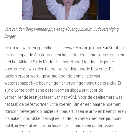
Jort van den Berg winnaar prijsvraag 40 jarig jubileum Judovereniging
Borger
De clinics werden op enthousiaste wijze verzorgd door Kai Krabben
(trainer TopJudo Amsterdam) en hij liet de deelnemers kennismaken
met het Athletic Skills Model. Dit model heeft tot doel de jonge
sporter te ontwikkelen tot een veelzijdige goede beweger. De
basis hiervoor wordt gevormd door de combinatie van
wetenschappelijke bevindingen en ervaringen vanuit de praktijk. Er
zijn diverse praktische oefenvormen uitgewerkt voor de
verschillende leeftijdsfasen van het ASM. Voor de deelnemers was
het taak de oefenvormen uit te voeren. Om er een paar te noemen:
ritmisch bewegen op muziek en ondertussen je arm- en beenspieren
losmaken, opdrukken terwijl een ander je voeten met een judoband
optilt, in tweetal een ballon tussen je in houden en ondertussen