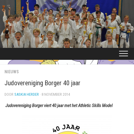
Ga
naar
de
inhoud
NIEUWS
Judovereniging Borger 40 jaar
DOOR
SASKIA HERDER
· 8 NOVEMBER 2014
Judovereniging Borger viert 40 jaar met het Athletic Skills Model